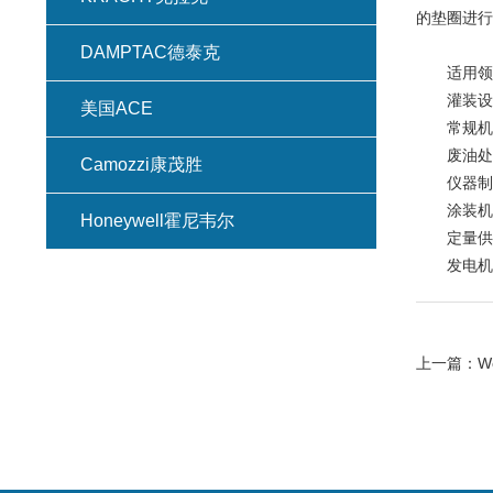
的垫圈进行
DAMPTAC德泰克
适用领
灌装设
美国ACE
常规机
废油处理
Camozzi康茂胜
仪器制
涂装机
Honeywell霍尼韦尔
定量供给
发电机制
上一篇：
W