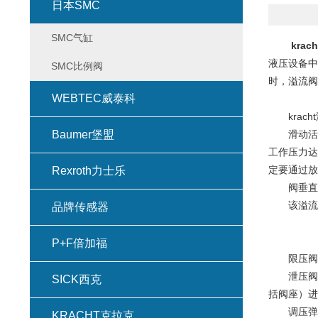
日本SMC
SMC气缸
krac
液压设备中
SMC比例阀
时，溢流阀
WEBTEC威泰科
krach
Baumer堡盟
滑动活塞2
工作压力达
定要通过放
Rexroth力士乐
阀垂直安
该溢流阀
品牌传感器
P+F倍加福
限压阀堵
泄压阀卡
SICK西克
括阀座）进
调压弹簧
KRACHT克拉克