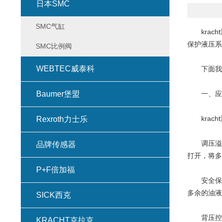
日本SMC
SMC气缸
krac
保护液压系
SMC比例阀
WEBTEC威泰科
下面我们将
Baumer堡盟
一、应
krach
Rexroth力士乐
调压溢流
品牌传感器
打开，将多
P+F倍加福
安全保护
多余的油液
SICK西克
背压控制
KRACHT克拉克