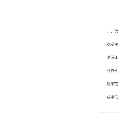
二、优
稳定性好
响应速度
可靠性高
适用范围
成本低：相