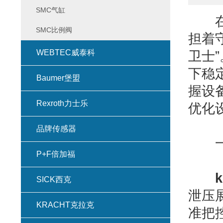
SMC气缸
在液
SMC比例阀
担着
WEBTEC威泰科
卫士
下稳
Baumer堡盟
握设
Rexroth力士乐
优化
品牌传感器
一、
P+F倍加福
SICK西克
泄压
KRACHT克拉克
准把