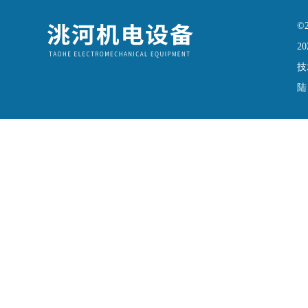
©
20
技
陆