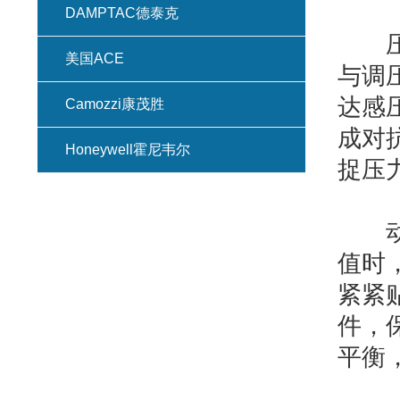
DAMPTAC德泰克
压力
美国ACE
与调
达感
Camozzi康茂胜
成对
Honeywell霍尼韦尔
捉压
动态
值时
紧紧
件，
平衡