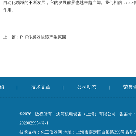
自动化领域的不断发展，它的发展前景也越来越广阔。我们相信，sic
作用。
上一篇：
P+F传感器故障产生原因
绍
技术文章
公司动态
荣誉
|
|
|
©2026 版权所有：洮河机电设备（上海）有限公司
备案号：
2020029954号-1
技术支持：
化工仪器网
地址：上海市嘉定区白银路399号晶鼎