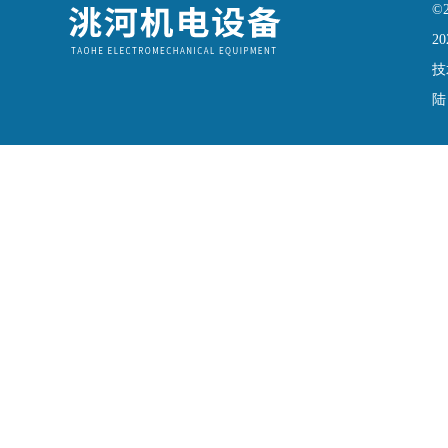
©
20
技
陆