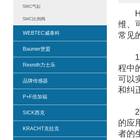
SMC气缸
SMC比例阀
维、
WEBTEC威泰科
常见
Baumer堡盟
1、
Rexroth力士乐
程中
可以
品牌传感器
和纠
P+F倍加福
2、
SICK西克
的应
KRACHT克拉克
者的