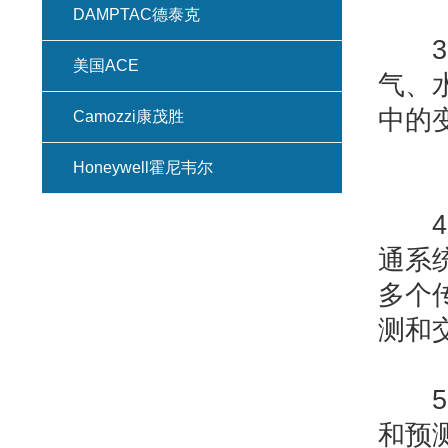
DAMPTAC德泰克
3、
美国ACE
气、
中的
Camozzi康茂胜
Honeywell霍尼韦尔
4、
通系
多个
测和
5、
和预