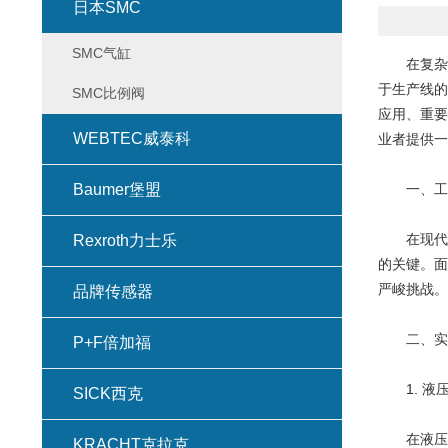
日本SMC
SMC气缸
在复杂多变
于生产线的
SMC比例阀
应用、重要
WEBTEC威泰科
业者提供一
Baumer堡盟
一、工业
在现代工
Rexroth力士乐
的关键。面
严峻挑战。
品牌传感器
二、实际
P+F倍加福
1. 液
SICK西克
在液压传
KRACHT克拉克