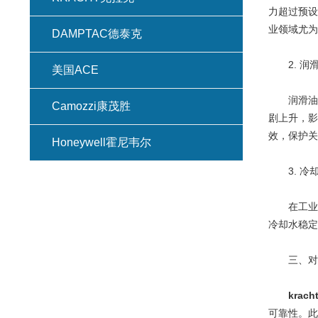
力超过预设
业领域尤为
DAMPTAC德泰克
2. 润
美国ACE
润滑油系
Camozzi康茂胜
剧上升，影
效，保护关
Honeywell霍尼韦尔
3. 冷
在工业生
冷却水稳定
三、对提
krac
可靠性。此